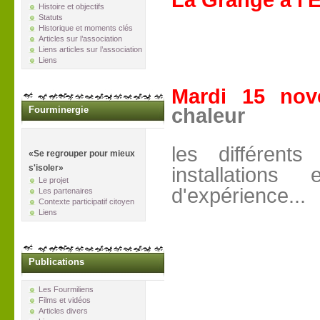
La Grange à l
Histoire et objectifs
Statuts
Historique et moments clés
Articles sur l’association
Liens articles sur l’association
Liens
Mardi 15 nov
Fourminergie
chaleur
les différents
«Se regrouper pour mieux
s'isoler»
installation
Le projet
d'expérience...
Les partenaires
Contexte participatif citoyen
Liens
Publications
Les Fourmiliens
Films et vidéos
Articles divers