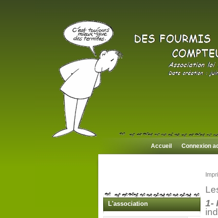
Accueil
Connexion a
Impr
Le
1-
L'association
ind