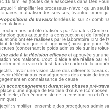
ec 16 familles (toutes déjà associées dans Des Fou
rquoi ? simplifier les processus- n’avoir qu’un seul i
tenaires, mutualiser des services, éventuellement jou
 Propositions de travaux
fondées ici sur 27 combina
simulations :
s recherches ont été réalisées par Nobatek (Centre
chnologiques autour de la construction et de l’aména
ulations ont été réalisées par le laboratoire I2M de 
titut de Mécanique et d’ingénierie) ainsi que pour l
uctures (concernant le poids admissible sur les toitur
 Une aide à la décision efficace
et appuyée sur une 
uation nos maisons. L’outil d’aide a été réalisé par le
uellement en voie de test dans le cadre de la coopér
ectifs : avoir une vision claire des différents travaux à
urvoir réfléchir aux conséquences des choix de trava
gagement en connaissance de cause
 Un accompagnement durant les phases pré-trava
 place d’une équipe de Maitrise d’œuvre (composée i
rchitecte, d’un économiste de la construction et d’u
ermique)
ectif : simplifier l’ensemble des procédures administra