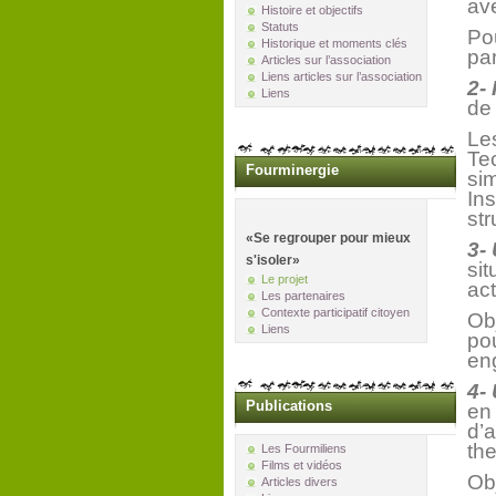
av
Histoire et objectifs
Statuts
Pou
Historique et moments clés
par
Articles sur l’association
Liens articles sur l’association
2-
Liens
de 
Le
Te
Fourminergie
sim
Ins
str
«Se regrouper pour mieux
3-
s'isoler»
sit
Le projet
act
Les partenaires
Contexte participatif citoyen
Obj
Liens
po
en
4-
Publications
en
d’a
th
Les Fourmiliens
Films et vidéos
Obj
Articles divers