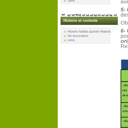
ave
Liens
5-
de
Histoire et contexte
Obj
6-
Histoire habitat quartier Malartic
po
Vie associative
or
Liens
Re