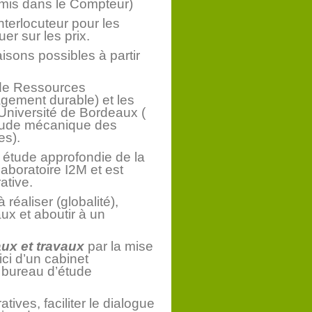
rmis dans le Compteur)
nterlocuteur pour les
er sur les prix.
isons possibles à partir
 de Ressources
gement durable) et les
l’Université de Bordeaux (
’étude mécanique des
es).
étude approfondie de la
 laboratoire I2M et est
ative.
 réaliser (globalité),
ux et aboutir à un
ux et travaux
par la mise
ci d’un cabinet
n bureau d’étude
tives, faciliter le dialogue